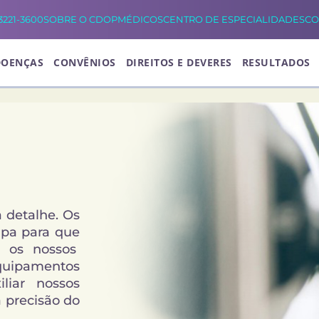
 3221-3600
SOBRE O CDOP
MÉDICOS
CENTRO DE ESPECIALIDADES
CO
DOENÇAS
CONVÊNIOS
DIREITOS E DEVERES
RESULTADOS
 detalhe. Os
pa para que
a os nossos
equipamentos
liar nossos
 precisão do